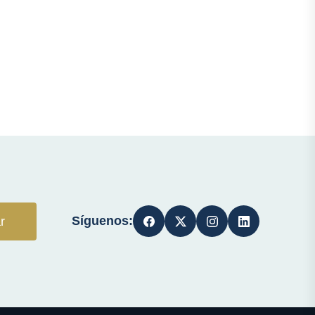
Síguenos:
r