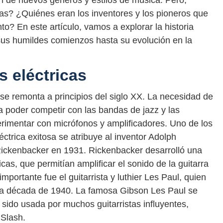
ón de nuevos géneros y estilos de música. Pero,
cas? ¿Quiénes eran los inventores y los pioneros que
to? En este artículo, vamos a explorar la historia
 sus humildes comienzos hasta su evolución en la
s eléctricas
s se remonta a principios del siglo XX. La necesidad de
 poder competir con las bandas de jazz y las
rimentar con micrófonos y amplificadores. Uno de los
éctrica exitosa se atribuye al inventor Adolph
ickenbacker en 1931. Rickenbacker desarrolló una
cas, que permitían amplificar el sonido de la guitarra
mportante fue el guitarrista y luthier Les Paul, quien
n la década de 1940. La famosa Gibson Les Paul se
 sido usada por muchos guitarristas influyentes,
 Slash.